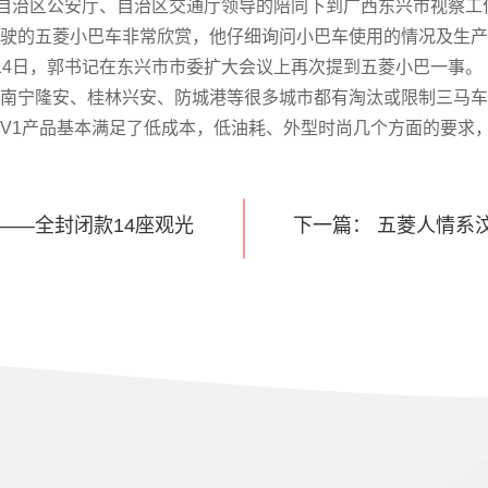
自治区公安厅、自治区交通厅领导的陪同下到广西东兴市视察
的五菱小巴车非常欣赏，他仔细询问小巴车使用的情况及生产
14日，郭书记在东兴市市委扩大会议上再次提到五菱小巴一事。
宁隆安、桂林兴安、防城港等很多城市都有淘汰或限制三马车
V1产品基本满足了低成本，低油耗、外型时尚几个方面的要求
——全封闭款14座观光
下一篇： 五菱人情系